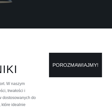
POROZMAWIAJMY!
IKI
fort. W naszym
i, trwałości i
ów dostosowanych do
które idealnie