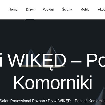
Home
Drzwi
Podłogi
Ściany
Meble
Akce
i WIKĘD – P
Komorniki
Salon Professional Poznań
/
Drzwi WIKĘD – Poznań Komornik