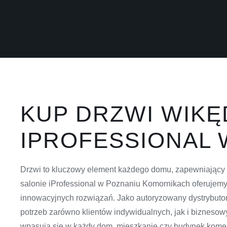
KUP DRZWI WIKĘ
IPROFESSIONAL 
Drzwi to kluczowy element każdego domu, zapewniający n
salonie iProfessional w Poznaniu Komornikach oferujemy 
innowacyjnych rozwiązań. Jako autoryzowany dystrybuto
potrzeb zarówno klientów indywidualnych, jak i biznesow
wpasują się w każdy dom, mieszkanie czy budynek komer