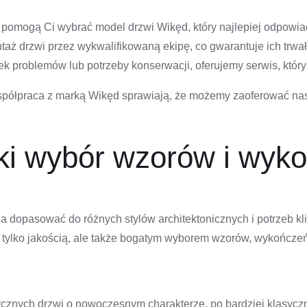
 pomogą Ci wybrać model drzwi Wikęd, który najlepiej odpow
 drzwi przez wykwalifikowaną ekipę, co gwarantuje ich trwało
k problemów lub potrzeby konserwacji, oferujemy serwis, który 
półpraca z marką Wikęd sprawiają, że możemy zaoferować naszy
ki wybór wzorów i wyk
na dopasować do różnych stylów architektonicznych i potrzeb 
e tylko jakością, ale także bogatym wyborem wzorów, wykończeń
ycznych drzwi o nowoczesnym charakterze, po bardziej klasycz