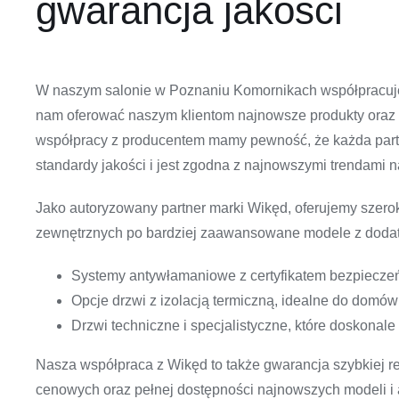
gwarancja jakości
W naszym salonie w Poznaniu Komornikach współpracuj
nam oferować naszym klientom najnowsze produkty oraz n
współpracy z producentem mamy pewność, że każda partia
standardy jakości i jest zgodna z najnowszymi trendami n
Jako autoryzowany partner marki Wikęd, oferujemy szer
zewnętrznych po bardziej zaawansowane modele z dodatk
Systemy antywłamaniowe z certyfikatem bezpiecze
Opcje drzwi z izolacją termiczną, idealne do domó
Drzwi techniczne i specjalistyczne, które doskonal
Nasza współpraca z Wikęd to także gwarancja szybkiej r
cenowych oraz pełnej dostępności najnowszych modeli i 